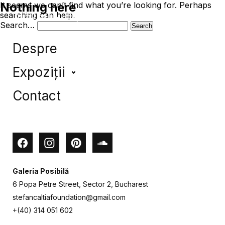
Nothing here
It seems we can’t find what you’re looking for. Perhaps
searching can help.
Search…
Acasă /
/
Despre
Expoziții
Uroborus
Contact
Obiecte Grăitoare
Locuri
Herina
Facebook
Instagram
Pinterest
Soundcloud
Galeria Posibilă
6 Popa Petre Street, Sector 2, Bucharest
stefancaltiafoundation@gmail.com
+(40) 314 051 602