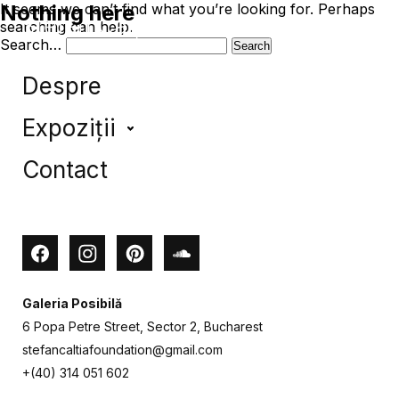
Nothing here
It seems we can’t find what you’re looking for. Perhaps
searching can help.
Search…
Acasă /
/
Despre
Expoziții
Uroborus
Contact
Obiecte Grăitoare
Locuri
Herina
Facebook
Instagram
Pinterest
Soundcloud
Galeria Posibilă
6 Popa Petre Street, Sector 2, Bucharest
stefancaltiafoundation@gmail.com
+(40) 314 051 602